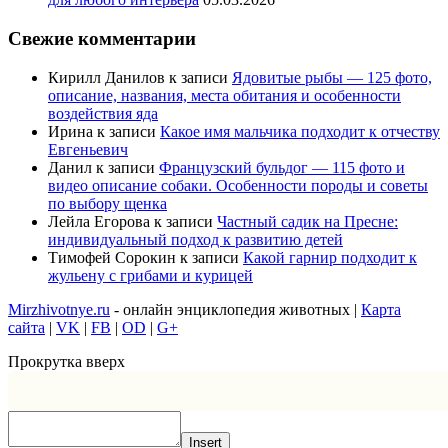
Свежие комментарии
Кирилл Данилов
к записи
Ядовитые рыбы — 125 фото,
описание, названия, места обитания и особенности
воздействия яда
Ирина
к записи
Какое имя мальчика подходит к отчеству
Евгеньевич
Данил
к записи
Французский бульдог — 115 фото и
видео описание собаки. Особенности породы и советы
по выбору щенка
Лейла Егорова
к записи
Частный садик на Пресне:
индивидуальный подход к развитию детей
Тимофей Сорокин
к записи
Какой гарнир подходит к
жульену с грибами и курицей
Mirzhivotnye.ru
- онлайн энциклопедия животных |
Карта
сайта
|
VK
|
FB
|
OD
|
G+
Прокрутка вверх
Insert