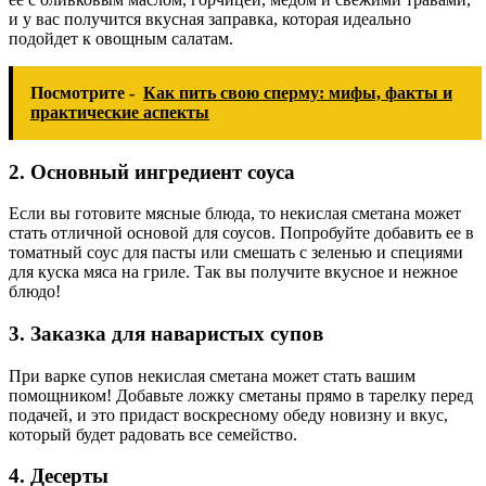
и у вас получится вкусная заправка, которая идеально
подойдет к овощным салатам.
Посмотрите -
Как пить свою сперму: мифы, факты и
практические аспекты
2. Основный ингредиент соуса
Если вы готовите мясные блюда, то некислая сметана может
стать отличной основой для соусов. Попробуйте добавить ее в
томатный соус для пасты или смешать с зеленью и специями
для куска мяса на гриле. Так вы получите вкусное и нежное
блюдо!
3. Заказка для наваристых супов
При варке супов некислая сметана может стать вашим
помощником! Добавьте ложку сметаны прямо в тарелку перед
подачей, и это придаст воскресному обеду новизну и вкус,
который будет радовать все семейство.
4. Десерты