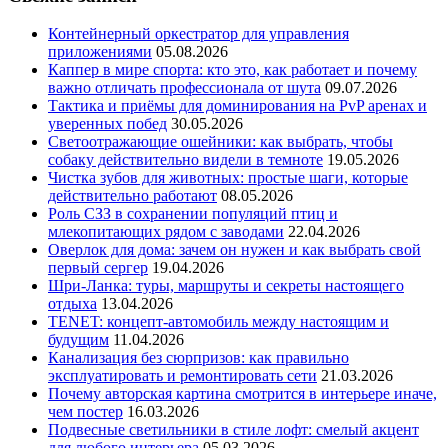
Контейнерный оркестратор для управления
приложениями
05.08.2026
Каппер в мире спорта: кто это, как работает и почему
важно отличать профессионала от шута
09.07.2026
Тактика и приёмы для доминирования на PvP аренах и
уверенных побед
30.05.2026
Светоотражающие ошейники: как выбрать, чтобы
собаку действительно видели в темноте
19.05.2026
Чистка зубов для животных: простые шаги, которые
действительно работают
08.05.2026
Роль СЗЗ в сохранении популяций птиц и
млекопитающих рядом с заводами
22.04.2026
Оверлок для дома: зачем он нужен и как выбрать свой
первый сергер
19.04.2026
Шри-Ланка: туры, маршруты и секреты настоящего
отдыха
13.04.2026
TENET: концепт-автомобиль между настоящим и
будущим
11.04.2026
Канализация без сюрпризов: как правильно
эксплуатировать и ремонтировать сети
21.03.2026
Почему авторская картина смотрится в интерьере иначе,
чем постер
16.03.2026
Подвесные светильники в стиле лофт: смелый акцент
для любого интерьера
05.03.2026