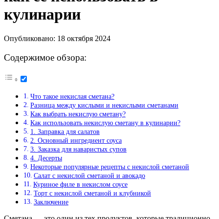
кулинарии
Опубликовано: 18 октября 2024
Содержимое обзора:
Что такое некислая сметана?
Разница между кислыми и некислыми сметанами
Как выбрать некислую сметану?
Как использовать некислую сметану в кулинарии?
1. Заправка для салатов
2. Основный ингредиент соуса
3. Заказка для наваристых супов
4. Десерты
Некоторые популярные рецепты с некислой сметаной
Салат с некислой сметаной и авокадо
Куриное филе в некислом соусе
Торт с некислой сметаной и клубникой
Заключение
Сметана — это один из тех продуктов, которые традиционно