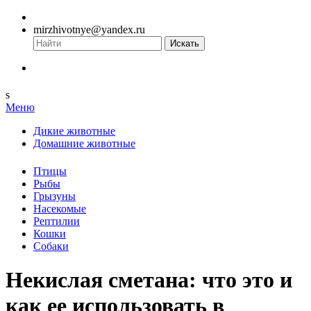
mirzhivotnye@yandex.ru
s
Меню
Дикие животные
Домашние животные
Птицы
Рыбы
Грызуны
Насекомые
Рептилии
Кошки
Собаки
Некислая сметана: что это и
как ее использовать в